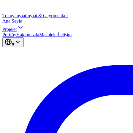
Tokuş
İnşaat
İnşaat & Gayrimenkul
Ana Sayfa
Projeler
Portföy
Hakkımızda
Makaleler
İletişim
tr