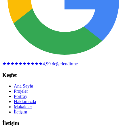
★
★
★
★
★
★
★
★
★
★
4,9
9
değerlendirme
Keşfet
Ana Sayfa
Projeler
Portföy
Hakkımızda
Makaleler
İletişim
İletişim