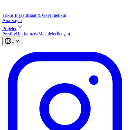
Tokuş
İnşaat
İnşaat & Gayrimenkul
Ana Sayfa
Projeler
Portföy
Hakkımızda
Makaleler
İletişim
tr