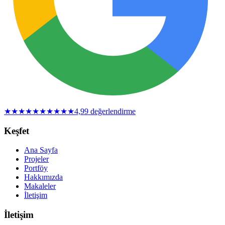
★
★
★
★
★
★
★
★
★
★
4,9
9
değerlendirme
Keşfet
Ana Sayfa
Projeler
Portföy
Hakkımızda
Makaleler
İletişim
İletişim