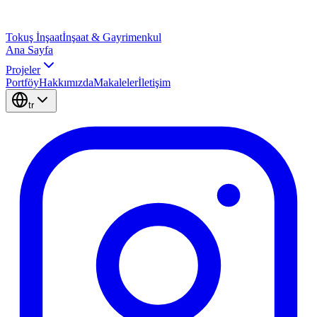
Tokuş
İnşaat
İnşaat & Gayrimenkul
Ana Sayfa
Projeler
Portföy
Hakkımızda
Makaleler
İletişim
tr