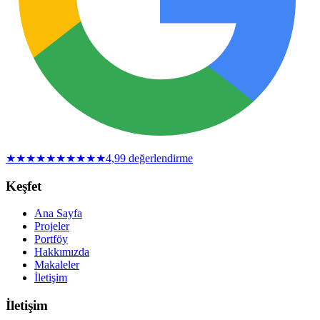
★
★
★
★
★
★
★
★
★
★
4,9
9
değerlendirme
Keşfet
Ana Sayfa
Projeler
Portföy
Hakkımızda
Makaleler
İletişim
İletişim