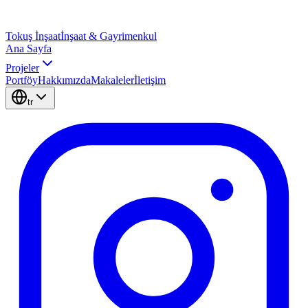
Tokuş
İnşaat
İnşaat & Gayrimenkul
Ana Sayfa
Projeler
Portföy
Hakkımızda
Makaleler
İletişim
tr