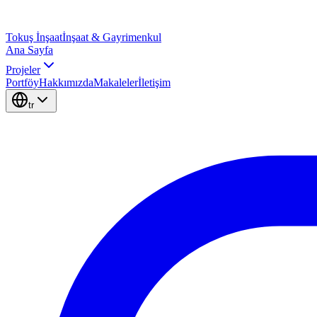
Tokuş
İnşaat
İnşaat & Gayrimenkul
Ana Sayfa
Projeler
Portföy
Hakkımızda
Makaleler
İletişim
tr