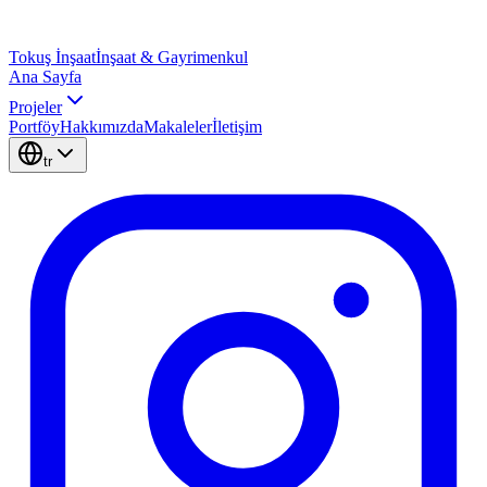
Tokuş
İnşaat
İnşaat & Gayrimenkul
Ana Sayfa
Projeler
Portföy
Hakkımızda
Makaleler
İletişim
tr