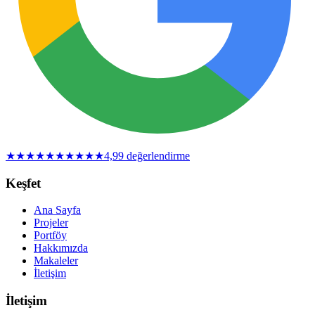
★
★
★
★
★
★
★
★
★
★
4,9
9
değerlendirme
Keşfet
Ana Sayfa
Projeler
Portföy
Hakkımızda
Makaleler
İletişim
İletişim